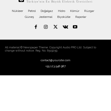
Türkiye'nin En Büyük Elektrik Üreticileri
Nükleer
Petrol
Doğalgaz
Hidro
Kömür
Rüzgar
Güneş
Jeotermal
Biyokütle
Raporlar
All material © Newspaper Theme. Copyright Audio PRO Ltd. Subject to
change without notice. Reg. No. 6519259.
contact@yoursite.com
+55.123.548.987